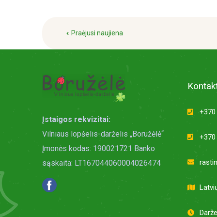
Praėjusi naujiena
Kontakt
+370 
Įstaigos rekvizitai:
Vilniaus lopšelis-darželis „Boružėlė“
+370 
Įmonės kodas: 190021721 Banko
rasti
sąskaita: LT167044060004026474
Latvi
Darže