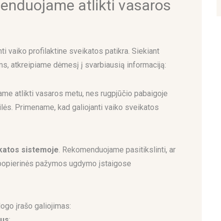
enduojame atlikti vasaros
ti vaiko profilaktine sveikatos patikra. Siekiant
s, atkreipiame dėmesį į svarbiausią informaciją:
ame atlikti vasaros metu, nes rugpjūčio pabaigoje
lės. Primename, kad galiojanti vaiko sveikatos
ikatos sistemoje
. Rekomenduojame pasitikslinti, ar
 popierinės pažymos ugdymo įstaigose
ogo įrašo galiojimas:
tus
;