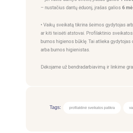
– nustačius dantų ėduonį, įrašas galios
6 mė
• Vaikų sveikatą tikrina šeimos gydytojas arba
ar kiti teisėti atstovai. Profilaktinio sveikato
burnos higienos būklę. Tai atlieka gydytoja
arba burnos higienistas.
Dėkojame už bendradarbiavimą ir linkime gr
Tags:
profilaktinė sveikatos patikra
va