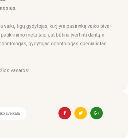
nesius
.
 vaikų ligų gydytojas, kurį yra pasirinkę vaiko tėvai
s patikrinimo metu taip pat būtina įvertinti dantų ir
s odontologas, gydytojas odontologas specialistas
ažios vasaros!
iko sveikata