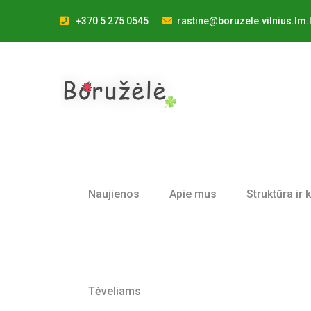
+370 5 275 0545
rastine@boruzele.vilnius.lm.l
Naujienos
Apie mus
Struktūra ir 
Tėveliams