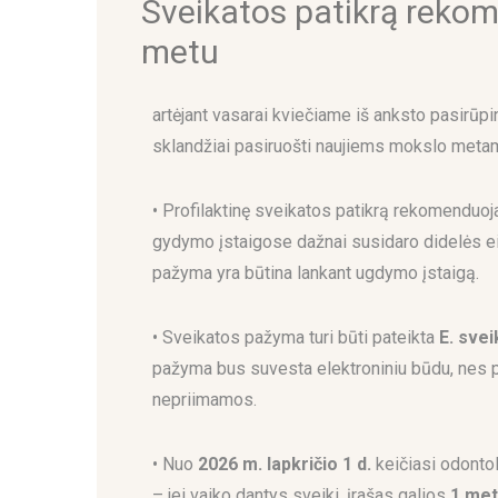
Sveikatos patikrą rekom
metu
artėjant vasarai kviečiame iš anksto pasirūpin
sklandžiai pasiruošti naujiems mokslo metam
• Profilaktinę sveikatos patikrą rekomenduoj
gydymo įstaigose dažnai susidaro didelės ei
pažyma yra būtina lankant ugdymo įstaigą.
• Sveikatos pažyma turi būti pateikta
E. sve
pažyma bus suvesta elektroniniu būdu, nes
nepriimamos.
• Nuo
2026 m. lapkričio 1 d.
keičiasi odontol
– jei vaiko dantys sveiki, įrašas galios
1 me