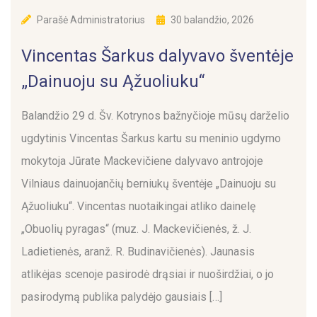
Parašė
Administratorius
30 balandžio, 2026
Vincentas Šarkus dalyvavo šventėje
„Dainuoju su Ąžuoliuku“
Balandžio 29 d. Šv. Kotrynos bažnyčioje mūsų darželio
ugdytinis Vincentas Šarkus kartu su meninio ugdymo
mokytoja Jūrate Mackevičiene dalyvavo antrojoje
Vilniaus dainuojančių berniukų šventėje „Dainuoju su
Ąžuoliuku“. Vincentas nuotaikingai atliko dainelę
„Obuolių pyragas“ (muz. J. Mackevičienės, ž. J.
Ladietienės, aranž. R. Budinavičienės). Jaunasis
atlikėjas scenoje pasirodė drąsiai ir nuoširdžiai, o jo
pasirodymą publika palydėjo gausiais […]