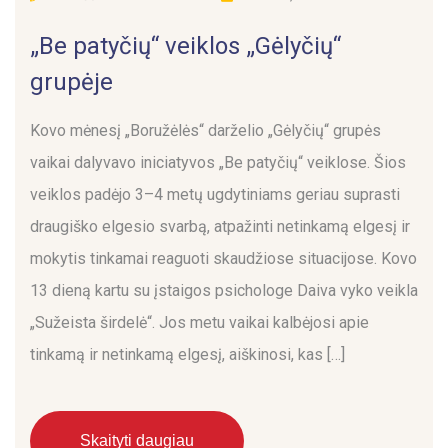
„Be patyčių“ veiklos „Gėlyčių“
grupėje
Kovo mėnesį „Boružėlės“ darželio „Gėlyčių“ grupės
vaikai dalyvavo iniciatyvos „Be patyčių“ veiklose. Šios
veiklos padėjo 3–4 metų ugdytiniams geriau suprasti
draugiško elgesio svarbą, atpažinti netinkamą elgesį ir
mokytis tinkamai reaguoti skaudžiose situacijose. Kovo
13 dieną kartu su įstaigos psichologe Daiva vyko veikla
„Sužeista širdelė“. Jos metu vaikai kalbėjosi apie
tinkamą ir netinkamą elgesį, aiškinosi, kas […]
Skaityti daugiau