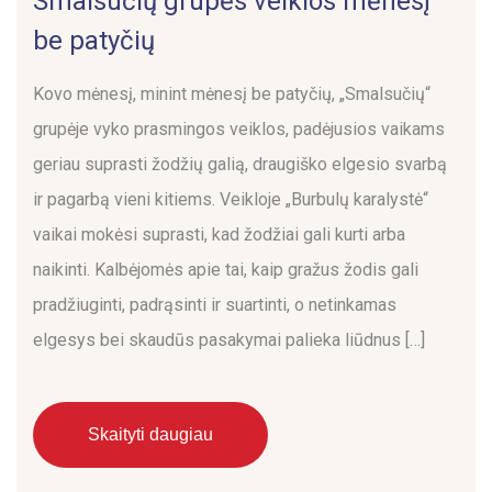
Smalsučių grupės veiklos mėnesį
be patyčių
Kovo mėnesį, minint mėnesį be patyčių, „Smalsučių“
grupėje vyko prasmingos veiklos, padėjusios vaikams
geriau suprasti žodžių galią, draugiško elgesio svarbą
ir pagarbą vieni kitiems. Veikloje „Burbulų karalystė“
vaikai mokėsi suprasti, kad žodžiai gali kurti arba
naikinti. Kalbėjomės apie tai, kaip gražus žodis gali
pradžiuginti, padrąsinti ir suartinti, o netinkamas
elgesys bei skaudūs pasakymai palieka liūdnus […]
Skaityti daugiau