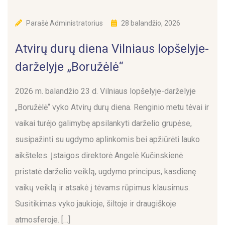
Parašė
Administratorius
28 balandžio, 2026
Atvirų durų diena Vilniaus lopšelyje-
darželyje „Boružėlė“
2026 m. balandžio 23 d. Vilniaus lopšelyje-darželyje
„Boružėlė“ vyko Atvirų durų diena. Renginio metu tėvai ir
vaikai turėjo galimybę apsilankyti darželio grupėse,
susipažinti su ugdymo aplinkomis bei apžiūrėti lauko
aikšteles. Įstaigos direktorė Angelė Kučinskienė
pristatė darželio veiklą, ugdymo principus, kasdienę
vaikų veiklą ir atsakė į tėvams rūpimus klausimus.
Susitikimas vyko jaukioje, šiltoje ir draugiškoje
atmosferoje. […]