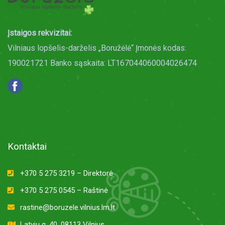
Įstaigos rekvizitai:
Vilniaus lopšelis-darželis „Boružėlė“ Įmonės kodas:
190021721 Banko sąskaita: LT167044060004026474
Kontaktai
+370 5 275 3219 – Direktorė
+370 5 275 0545 – Raštinė
rastine@boruzele.vilnius.lm.lt
Latvių g. 40, 08113 Vilnius