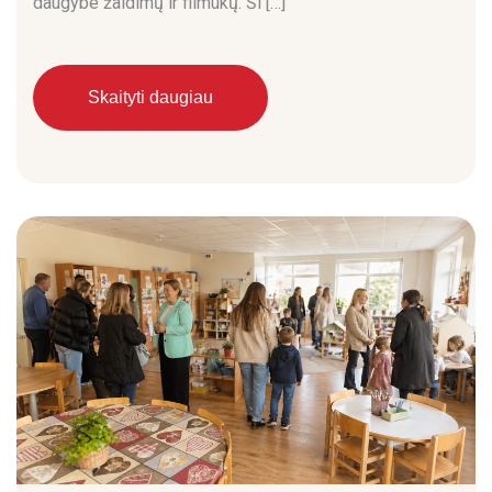
daugybe žaidimų ir filmukų. Ši […]
Skaityti daugiau