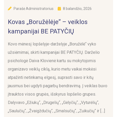
Parašė
Administratorius
8 balandžio, 2026
Kovas „Boružėlėje“ – veiklos
kampanijai BE PATYČIŲ
Kovo mėnesį lopšelyje-darželyje „Boružėlė“ vyko
užsiėmimai, skirti kampanijai BE PATYČIŲ. Darželio
psichologė Daiva Klovienė kartu su mokytojomis
organizavo veiklų ciklą, kurio metu vaikai mokėsi
atpažinti netinkamą elgesį, suprasti savo ir kitų
jausmus bei ugdyti pagarbų bendravimą. Į veiklas buvo
įtrauktos visos grupės, išskyrus lopšelio grupes.
Dalyvavo „Ežiukų“, „Drugelių“, „Gėlyčių“, „Vyturėlių“,
„Saulučių“, „Žvaigždučių“, „Smalsučių“, „Zuikučių“ ir […]