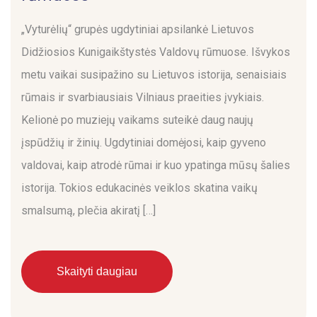
„Vyturėlių“ grupės ugdytiniai apsilankė Lietuvos
Didžiosios Kunigaikštystės Valdovų rūmuose. Išvykos
metu vaikai susipažino su Lietuvos istorija, senaisiais
rūmais ir svarbiausiais Vilniaus praeities įvykiais.
Kelionė po muziejų vaikams suteikė daug naujų
įspūdžių ir žinių. Ugdytiniai domėjosi, kaip gyveno
valdovai, kaip atrodė rūmai ir kuo ypatinga mūsų šalies
istorija. Tokios edukacinės veiklos skatina vaikų
smalsumą, plečia akiratį […]
Skaityti daugiau