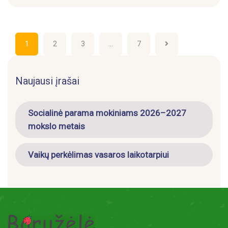
Įrašų
1
2
3
…
7
puslapiavimas
Naujausi įrašai
Socialinė parama mokiniams 2026–2027
mokslo metais
Vaikų perkėlimas vasaros laikotarpiui