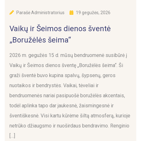
Parašė
Administratorius
19 gegužės, 2026
Vaikų ir Šeimos dienos šventė
„Boružėlės šeima“
2026 m. gegužės 15 d. mūsų bendruomenė susibūrė į
Vaikų ir Šeimos dienos šventę „Boružėlės šeima“. Ši
graži šventė buvo kupina spalvų, šypsenų, geros
nuotaikos ir bendrystės. Vaikai, tėveliai ir
bendruomenės nariai pasipuošė boružėlės akcentais,
todėl aplinka tapo dar jaukesnė, žaismingesnė ir
šventiškesnė. Visi kartu kūrėme šiltą atmosferą, kurioje
netrūko džiaugsmo ir nuoširdaus bendravimo. Renginio
[…]