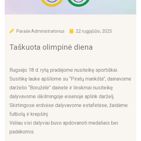
Parašė
Administratorius
22 rugpjūčio, 2025
Taškuota olimpinė diena
Rugsėjo 18 d. rytą pradėjome nusiteikę sportiškai.
Susitikę lauke apšilome su “Piratų mankšta”, dainavome
darželio “Boružėlė” dainele ir linskmai nusiteikę
dalyvavome iškilmingoje eisenoje aplink darželį.
Skirtingose erdvėse dalyvavome estafetėse, žaidėme
futbolą ir krepšinį.
Vėliau visi dalyviai buvo apdovanoti medaliais bei
padėkomis.