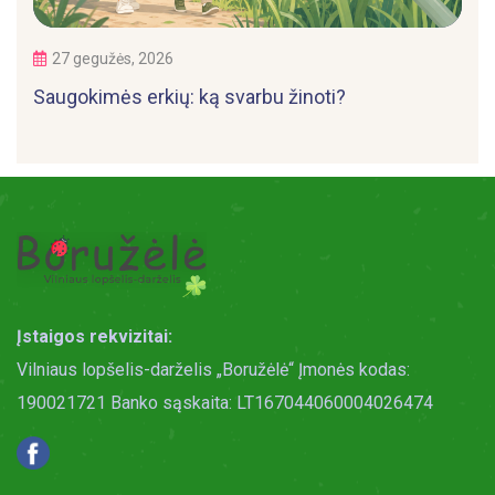
27 gegužės, 2026
Saugokimės erkių: ką svarbu žinoti?
Įstaigos rekvizitai:
Vilniaus lopšelis-darželis „Boružėlė“ Įmonės kodas:
190021721 Banko sąskaita: LT167044060004026474