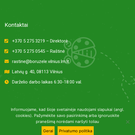
Kontaktai
+370 5 275 3219 – Direktorė
+370 5 275 0545 – Raštinė
rastine@boruzele.vilnius.lm.lt
Latvių g. 40, 08113 Vilnius
Darželio darbo laikas 6:30-18:00 val.
Informuojame, kad šioje svetainėje naudojami slapukai (angl.
cookies). Pažymėkite savo pasirinkimą arba ignoruokite
pranešimą norėdami naršyti toliau
Gerai
Privatumo politika
Visos teisės saugomos © 2020
boruzeleld.lt