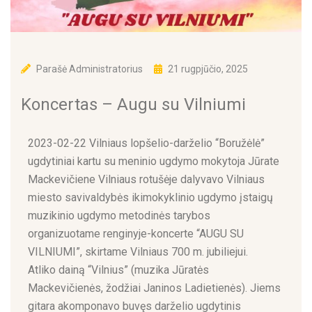
Parašė
Administratorius
21 rugpjūčio, 2025
Koncertas – Augu su Vilniumi
2023-02-22 Vilniaus lopšelio-darželio “Boružėlė”
ugdytiniai kartu su meninio ugdymo mokytoja Jūrate
Mackevičiene Vilniaus rotušėje dalyvavo Vilniaus
miesto savivaldybės ikimokyklinio ugdymo įstaigų
muzikinio ugdymo metodinės tarybos
organizuotame renginyje-koncerte “AUGU SU
VILNIUMI”, skirtame Vilniaus 700 m. jubiliejui.
Atliko dainą “Vilnius” (muzika Jūratės
Mackevičienės, žodžiai Janinos Ladietienės). Jiems
gitara akomponavo buvęs darželio ugdytinis