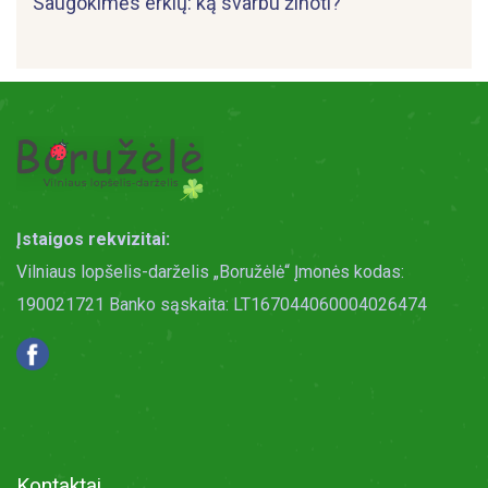
Saugokimės erkių: ką svarbu žinoti?
Įstaigos rekvizitai:
Vilniaus lopšelis-darželis „Boružėlė“ Įmonės kodas:
190021721 Banko sąskaita: LT167044060004026474
Kontaktai