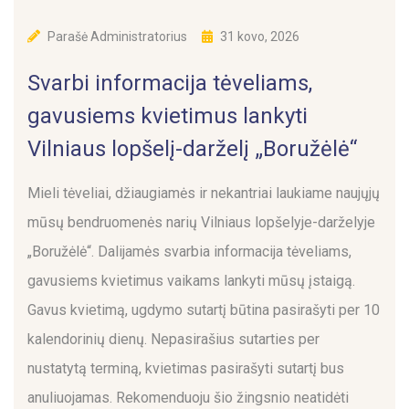
Parašė
Administratorius
31 kovo, 2026
Svarbi informacija tėveliams,
gavusiems kvietimus lankyti
Vilniaus lopšelį-darželį „Boružėlė“
Mieli tėveliai, džiaugiamės ir nekantriai laukiame naujųjų
mūsų bendruomenės narių Vilniaus lopšelyje-darželyje
„Boružėlė“. Dalijamės svarbia informacija tėveliams,
gavusiems kvietimus vaikams lankyti mūsų įstaigą.
Gavus kvietimą, ugdymo sutartį būtina pasirašyti per 10
kalendorinių dienų. Nepasirašius sutarties per
nustatytą terminą, kvietimas pasirašyti sutartį bus
anuliuojamas. Rekomenduoju šio žingsnio neatidėti