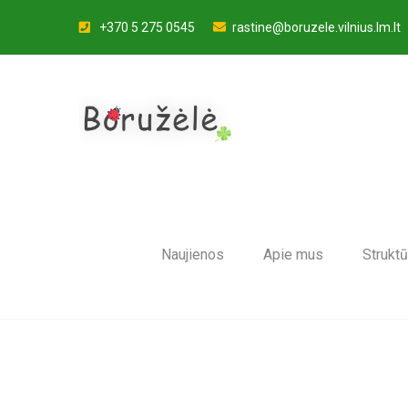
+370 5 275 0545
rastine@boruzele.vilnius.lm.lt
Naujienos
Apie mus
Struktū