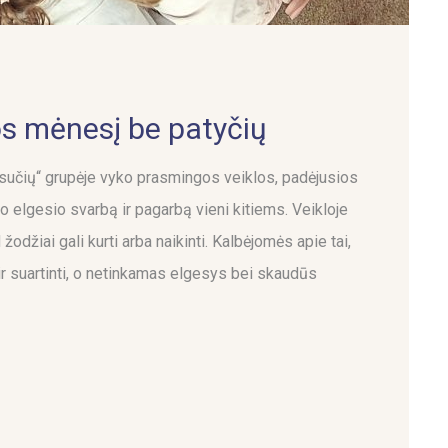
os mėnesį be patyčių
sučių“ grupėje vyko prasmingos veiklos, padėjusios
o elgesio svarbą ir pagarbą vieni kitiems. Veikloje
žodžiai gali kurti arba naikinti. Kalbėjomės apie tai,
 ir suartinti, o netinkamas elgesys bei skaudūs