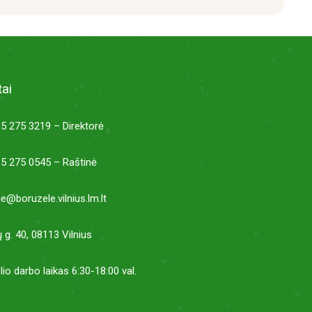
ai
5 275 3219 – Direktorė
5 275 0545 – Raštinė
ne@boruzele.vilnius.lm.lt
ų g. 40, 08113 Vilnius
lio darbo laikas 6:30-18:00 val.