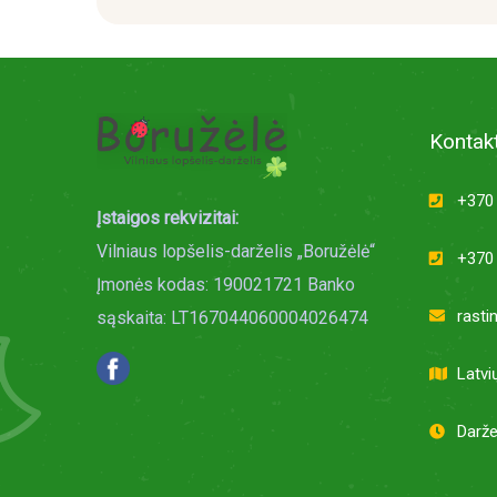
Kontakt
+370 
Įstaigos rekvizitai:
Vilniaus lopšelis-darželis „Boružėlė“
+370 
Įmonės kodas: 190021721 Banko
rasti
sąskaita: LT167044060004026474
Latvi
Darže