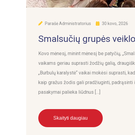
Parašė
Administratorius
30 kovo, 2026
Smalsučių grupės veikl
Kovo mėnesį, minint mėnesį be patyčių, „Smal
vaikams geriau suprasti žodžių galią, draugišk
„Burbulų karalystė“ vaikai mokėsi suprasti, kad 
kaip gražus žodis gali pradžiuginti, padrąsinti
pasakymai palieka liūdnus […]
Skaityti daugiau