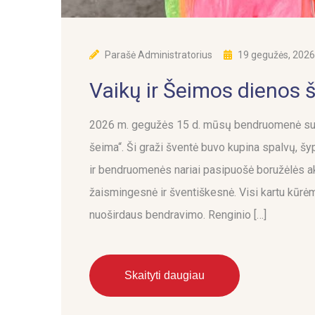
Parašė
Administratorius
19 gegužės, 2026
Vaikų ir Šeimos dienos 
2026 m. gegužės 15 d. mūsų bendruomenė susi
šeima“. Ši graži šventė buvo kupina spalvų, šyp
ir bendruomenės nariai pasipuošė boružėlės ak
žaismingesnė ir šventiškesnė. Visi kartu kūrė
nuoširdaus bendravimo. Renginio […]
Skaityti daugiau