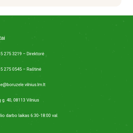
ai
5 275 3219 – Direktorė
5 275 0545 – Raštinė
ne@boruzele.vilnius.lm.lt
ų g. 40, 08113 Vilnius
lio darbo laikas 6:30-18:00 val.