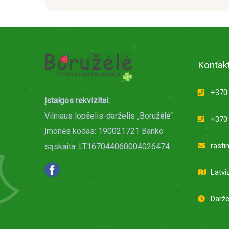
Kontakt
+370 
Įstaigos rekvizitai:
Vilniaus lopšelis-darželis „Boružėlė“
+370 
Įmonės kodas: 190021721 Banko
rasti
sąskaita: LT167044060004026474
Latvi
Darže