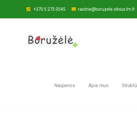
+370 5 275 0545
rastine@boruzele.vilnius.lm.lt
Naujienos
Apie mus
Struktū