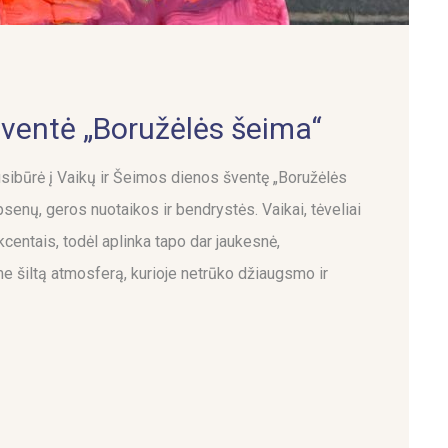
šventė „Boružėlės šeima“
būrė į Vaikų ir Šeimos dienos šventę „Boružėlės
senų, geros nuotaikos ir bendrystės. Vaikai, tėveliai
centais, todėl aplinka tapo dar jaukesnė,
me šiltą atmosferą, kurioje netrūko džiaugsmo ir