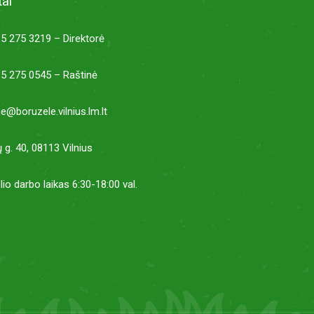
ai
5 275 3219 – Direktorė
5 275 0545 – Raštinė
ne@boruzele.vilnius.lm.lt
ų g. 40, 08113 Vilnius
lio darbo laikas 6:30-18:00 val.