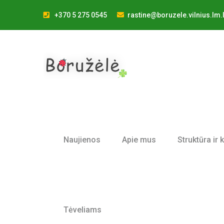
+370 5 275 0545
rastine@boruzele.vilnius.lm.l
Naujienos
Apie mus
Struktūra ir 
Tėveliams