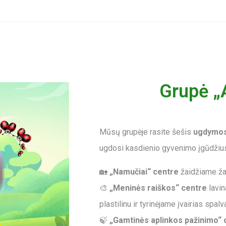
Grupė „
Mūsų grupėje rasite šešis
ugdymos
ugdosi kasdienio gyvenimo įgūdžius
🏡
„Namučiai“ centre
žaidžiame žai
🎨
„Meninės raiškos“ centre
lavin
plastilinu ir tyrinėjame įvairias spalv
🍃
„Gamtinės aplinkos pažinimo“ 