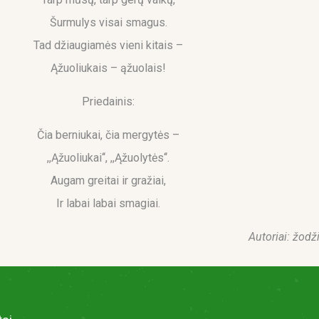
Šurmulys visai smagus.
Tad džiaugiamės vieni kitais –
Ąžuoliukais – ąžuolais!
Priedainis:
Čia berniukai, čia mergytės –
,,Ąžuoliukai‘‘, ,,Ąžuolytės‘‘.
Augam greitai ir gražiai,
Ir labai labai smagiai.
Autoriai: žodž