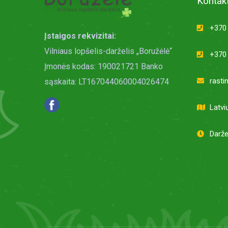
Kontakt
+370 
Įstaigos rekvizitai:
Vilniaus lopšelis-darželis „Boružėlė“
+370 
Įmonės kodas: 190021721 Banko
rasti
sąskaita: LT167044060004026474
Latvi
Darže