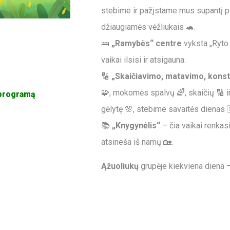
stebime ir pažįstame mus supantį pa
džiaugiamės vėžliukais 🐢.
🛌
„Ramybės“ centre
vyksta „Ryto 
vaikai ilsisi ir atsigauna.
🔢
„Skaičiavimo, matavimo, kons
🧩, mokomės spalvų 🌈, skaičių 🔢 ir
 programą
gėlytę 🌸, stebime savaitės dienas 🗓
📚
„Knygynėlis“
– čia vaikai renkasi
atsineša iš namų 🏡.
Ąžuoliukų
grupėje kiekviena diena –