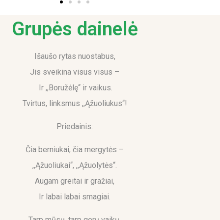
Grupės dainelė
Išaušo rytas nuostabus,
Jis sveikina visus visus –
Ir ,,Boružėlę‘‘ ir vaikus.
Tvirtus, linksmus ,,Ąžuoliukus‘‘!
Priedainis:
Čia berniukai, čia mergytės –
,,Ąžuoliukai‘‘, ,,Ąžuolytės‘‘.
Augam greitai ir gražiai,
Ir labai labai smagiai.
Tarp mūsų, tarp gerų vaikų,