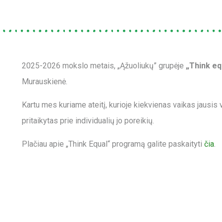
2025-2026 mokslo metais, „Ąžuoliukų” grupėje
„Think eq
Murauskienė.
Kartu mes kuriame ateitį, kurioje kiekvienas vaikas jausi
pritaikytas prie individualių jo poreikių.
Plačiau apie „Think Equal“ programą galite paskaityti
čia
.