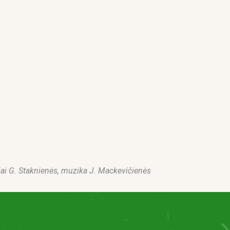
iai G. Staknienės, m
uzika J. Mackevičienės