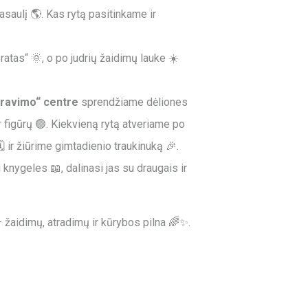
saulį 🌎. Kas rytą pasitinkame ir
ratas“ 🌞, o po judrių žaidimų lauke ☀️
travimo“ centre
sprendžiame dėliones
 figūrų 🟢. Kiekvieną rytą atveriame po
️ ir žiūrime gimtadienio traukinuką 🎉.
 knygeles 📖, dalinasi jas su draugais ir
 žaidimų, atradimų ir kūrybos pilna 🌈✨.