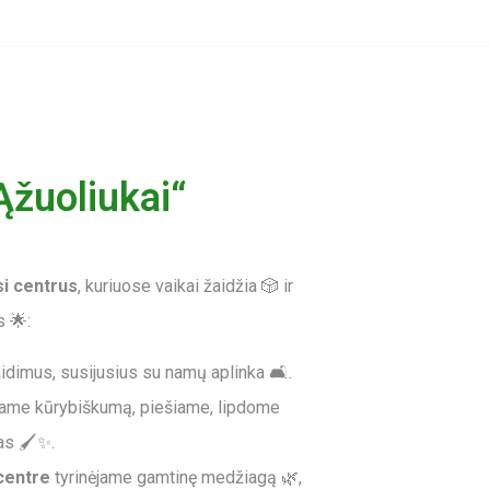
Ąžuoliukai“
i centrus
, kuriuose vaikai žaidžia 🎲 ir
 🌟:
dimus, susijusius su namų aplinka 🛋️.
ame kūrybiškumą, piešiame, lipdome
as 🖌️✨.
centre
tyrinėjame gamtinę medžiagą 🌿,