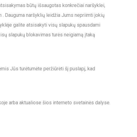
 atsisakymas būtų išsaugotas konkrečiai naršyklei,
 . Dauguma naršyklių leidžia Jums nepriimti jokių
ršyklėje galite atsisakyti visų slapukų spausdami
u visų slapukų blokavimas turės neigiamą įtaką
ėmis Jūs turėtumėte peržiūrėti šį puslapį, kad
koje arba aktualiose šios interneto svetainės dalyse.