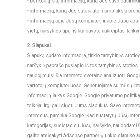
• bet kokią kitą informaciją, kurią Jūs savo pasirin
• informaciją, kurią Jūs suteikiate mums tikslu pren
• informaciją apie Jūsų kompiuterį ir apie Jūsų apsi
vietą, naršyklės tipą, iš kur buvote nukreiptas, lanky
2. Slapukai
Slapuką sudaro informacija, tinklo tarnybinės stoties
naršyklė paprašo puslapio iš tos tarnybinės stoties. T
naudojimuisi šia interneto svetaine analizuoti. Goog
vartotojų kompiuteriuose. Generuojama su mūsų inter
informaciją laikys Google. Google privatumo politi
teikėjai irgi gali siųsti Jums slapukus. Savo inte
interesus, parenka Google. Kad nustatytų Jūsų intere
kategorijas, susietas su Jūsų naršykle, naudodami
galite atsisakyti Adsense partnerių tinklo slapuk