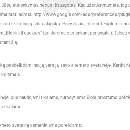
tai Jūsų atsisakymas nebus išsaugotas. Kad užsitikrintumėte, jog
alima rasti adresu http://www.google.com/ads/preferences/plugin
imti tik trečiųjų šalių slapukų. Pavyzdžiui, Internet Explorer na
ami „Block all cookies“ (tai daroma paslenkant perjungiklį). Tačia
itant šią.
tiką paskelbdami naują versiją savo interneto svetainėje. Kartkart
ikeitimais.
nėje, bus naudojami tikslams, nurodytiems šioje privatumo politi
s tikslams:
nterneto svetainę asmeniniams poreikiams;