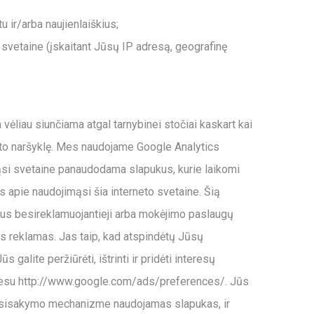
 ir/arba naujienlaiškius;
 svetaine (įskaitant Jūsų IP adresą, geografinę
 vėliau siunčiama atgal tarnybinei stočiai kaskart kai
erneto naršyklę. Mes naudojame Google Analytics
imąsi svetaine panaudodama slapukus, kurie laikomi
s apie naudojimąsi šia interneto svetaine. Šią
mus besireklamuojantieji arba mokėjimo paslaugų
s reklamas. Jas taip, kad atspindėtų Jūsų
lite peržiūrėti, ištrinti ir pridėti interesų
dresu http://www.google.com/ads/preferences/. Jūs
 atsisakymo mechanizme naudojamas slapukas, ir