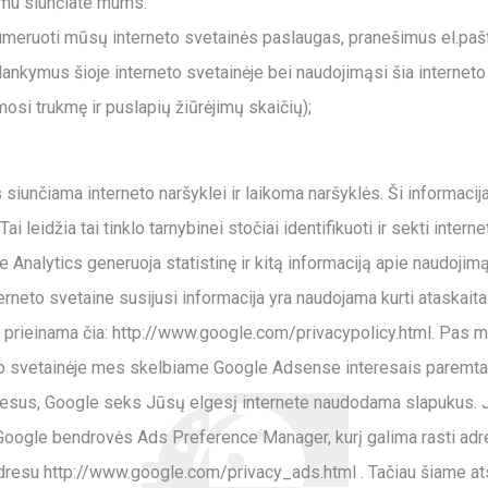
kimu siunčiate mums.
umeruoti mūsų interneto svetainės paslaugas, pranešimus el.paštu
lankymus šioje interneto svetainėje bei naudojimąsi šia interneto
mosi trukmę ir puslapių žiūrėjimų skaičių);
 siunčiama interneto naršyklei ir laikoma naršyklės. Ši informacija
ai leidžia tai tinklo tarnybinei stočiai identifikuoti ir sekti int
le Analytics generuoja statistinę ir kitą informaciją apie naudoj
neto svetaine susijusi informacija yra naudojama kurti ataskaita
ka prieinama čia: http://www.google.com/privacypolicy.html. Pas 
rneto svetainėje mes skelbiame Google Adsense interesais paremta
sus, Google seks Jūsų elgesį internete naudodama slapukus. Jūs ga
 Google bendrovės Ads Preference Manager, kurį galima rasti a
o adresu http://www.google.com/privacy_ads.html . Tačiau šiame