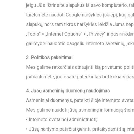
jeigu Jūs ištrinsite slapukus iš savo kompiuterio, 
turėtumėte naudoti Google naršyklės įskiepį, kurį g
slapukų, nors tam tikros naršyklės leidžia Jums nepri
„Tools“ > „Internet Options“ > „Privacy“ ir pasirinkd
galimybei naudotis daugeliu interneto svetainių, įska
3. Politikos pakeitimai
Mes galime retkarčiais atnaujinti šią privatumo poli
įsitikintumėte, jog esate patenkintas bet kokiais pas
4. Jūsų asmeninių duomenų naudojimas
Asmeniniai duomenys, pateikti šioje interneto svetai
Mes galime naudoti jūsų asmeninę informaciją šiem
• Interneto svetainei administruoti;
• Jūsų naršymo patirčiai gerinti, pritaikydami šią i