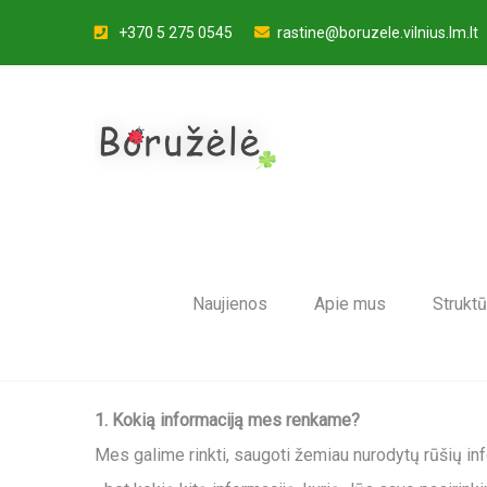
+370 5 275 0545
rastine@boruzele.vilnius.lm.lt
Naujienos
Apie mus
Struktū
1. Kokią informaciją mes renkame?
Mes galime rinkti, saugoti žemiau nurodytų rūšių inf