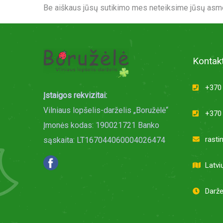
Be aiškaus jūsų sutikimo mes neteiksime jūsų asme
Kontakt
+370 
Įstaigos rekvizitai:
Vilniaus lopšelis-darželis „Boružėlė“
+370 
Įmonės kodas: 190021721 Banko
rasti
sąskaita: LT167044060004026474
Latvi
Darže