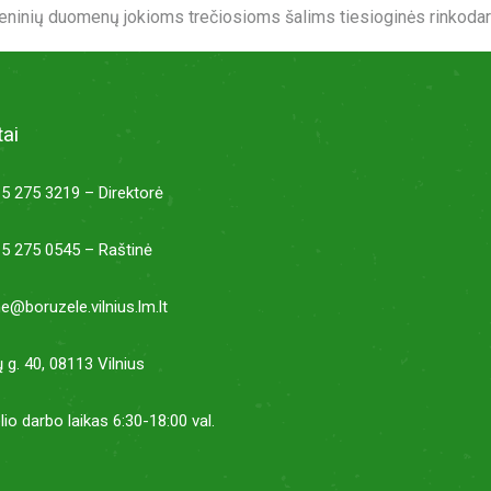
ninių duomenų jokioms trečiosioms šalims tiesioginės rinkodaro
ai
5 275 3219 – Direktorė
5 275 0545 – Raštinė
ne@boruzele.vilnius.lm.lt
ų g. 40, 08113 Vilnius
lio darbo laikas 6:30-18:00 val.